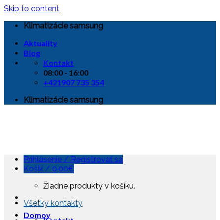
Skip to content
Klimatizácie samsung
Aktuality
Blog
Kontakt
08:00 - 16:00
+421907 735 354
Klimatizácie samsung
Prihlásenie / Registrovať sa
Košík /
0,00
€
Žiadne produkty v košíku.
Všetky kontakty
Domov