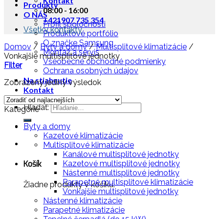
Kontakt
Produkty
08:00 - 16:00
O NÁS
+421907 735 354
Profil spoločnosti
Všetky kontakty
Produktové portfólio
O značke Samsung
Domov
/
Byty a domy
/
Multisplitové klimatizácie
/
Montáž a servis
Vonkajšie multisplitové jednotky
Všeobecné obchodné podmienky
Filter
Ochrana osobných údajov
Na stiahnutie
Zobrazený jediný výsledok
Kontakt
Hľadať:
Kategórie
Byty a domy
Kazetové klimatizácie
Multisplitové klimatizácie
Kanálové multisplitové jednotky
Kazetové multisplitové jednotky
Košík
Nástenné multisplitové jednotky
Parapetné multisplitové klimatizácie
Žiadne produkty v košíku.
Vonkajšie multisplitové jednotky
Nástenné klimatizácie
Parapetné klimatizácie